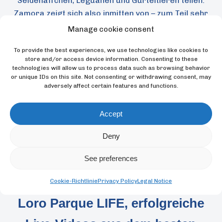
Seidenäffchen, Leguanen und Gürteltieren teilen.
Zamora zeigt sich also inmitten von – zum Teil sehr
neugierigen – Tieren und in einer naturnahen
Manage cookie consent
Umgebung, die die Ökosysteme nachbildet, in
To provide the best experiences, we use technologies like cookies to
denen diese Arten in freier Wildbahn leben.
store and/or access device information. Consenting to these
technologies will allow us to process data such as browsing behavior
or unique IDs on this site. Not consenting or withdrawing consent, may
adversely affect certain features and functions.
Accept
Deny
See preferences
Cookie-Richtlinie
Privacy Policy
Legal Notice
Loro Parque LIFE, erfolgreiche