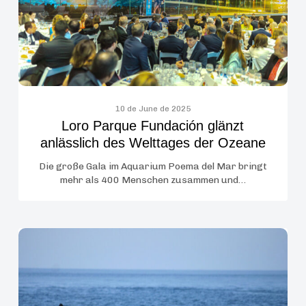
des
Welttages
der
Ozeane
10 de June de 2025
Loro Parque Fundación glänzt
anlässlich des Welttages der Ozeane
Die große Gala im Aquarium Poema del Mar bringt
mehr als 400 Menschen zusammen und…
Die
Loro
Parque
Stiftung