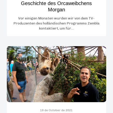
Geschichte des Orcaweibchens
Morgan
Vor einigen Monaten wurden wir von dem TV-
Produzenten des holländischen Programms Zembla
kontaktiert, um für…
Der
Loro
Parque
feiert
den
Internationalen
Tag
der
Faultiere
mit
19 de October de 2021