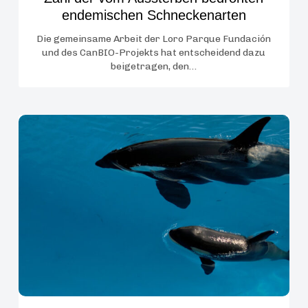
endemischen Schneckenarten
Die gemeinsame Arbeit der Loro Parque Fundación
und des CanBIO-Projekts hat entscheidend dazu
beigetragen, den…
Teno
ist
zwei
Monate
alt,
seine
Entwicklung
verläuft
erfolgreich
und
Morgan