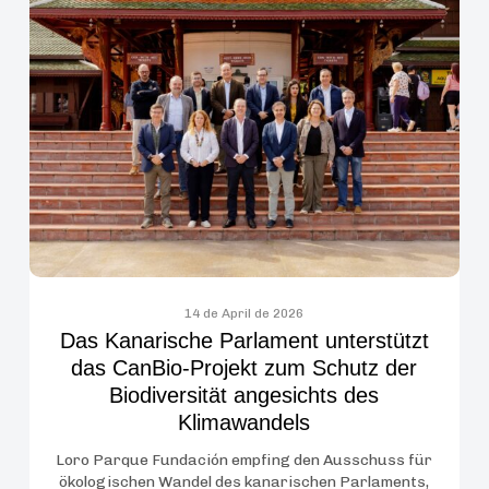
Das
Wale
Kanarische
und
Parlament
Delfine
unterstützt
in
das
der
CanBio-
Straße
Projekt
von
zum
Gibraltar
Schutz
der
Biodiversität
angesichts
14 de April de 2026
Das Kanarische Parlament unterstützt
des
das CanBio-Projekt zum Schutz der
Klimawandels
Biodiversität angesichts des
Klimawandels
Loro Parque Fundación empfing den Ausschuss für
ökologischen Wandel des kanarischen Parlaments,