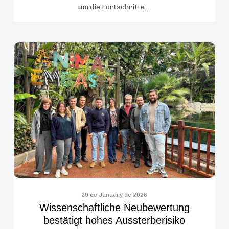
um die Fortschritte…
Wissenschaftliche
Neubewertung
bestätigt
hohes
Aussterberisiko
einzigartiger
Arthropoden
der
Kanarischen
Inseln
20 de January de 2026
Wissenschaftliche Neubewertung
bestätigt hohes Aussterberisiko