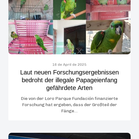
Forschungsergebnissen
bedroht
der
illegale
Papageienfang
gefährdete
Arten
16 de April de 2025
Laut neuen Forschungsergebnissen
bedroht der illegale Papageienfang
gefährdete Arten
Die von der Loro Parque Fundación finanzierte
Forschung hat ergeben, dass der Großteil der
Fänge…
Loro