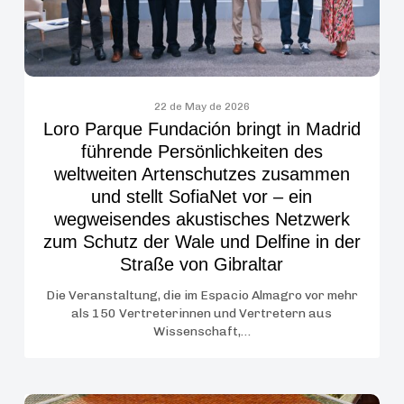
Persönlichkeiten
des
weltweiten
Artenschutzes
zusammen
22 de May de 2026
Loro Parque Fundación bringt in Madrid
und
führende Persönlichkeiten des
stellt
weltweiten Artenschutzes zusammen
SofiaNet
und stellt SofiaNet vor – ein
vor
wegweisendes akustisches Netzwerk
–
zum Schutz der Wale und Delfine in der
ein
Straße von Gibraltar
wegweisendes
akustisches
Die Veranstaltung, die im Espacio Almagro vor mehr
als 150 Vertreterinnen und Vertretern aus
Netzwerk
Wissenschaft,…
zum
Schutz
der