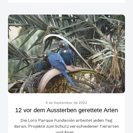
12
vor
dem
Aussterben
gerettete
Arten
6 de September de 2022
12 vor dem Aussterben gerettete Arten
Die Loro Parque Fundación arbeitet jeden Tag
daran, Projekte zum Schutz verschiedener Tierarten
und ihrer…