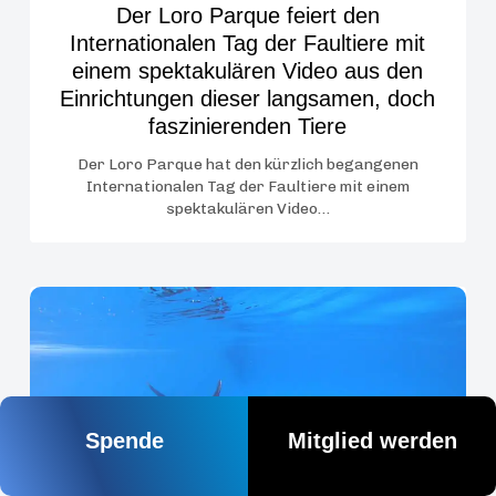
einem
Der Loro Parque feiert den
spektakulären
Internationalen Tag der Faultiere mit
Video
einem spektakulären Video aus den
aus
Einrichtungen dieser langsamen, doch
den
faszinierenden Tiere
Einrichtungen
Der Loro Parque hat den kürzlich begangenen
dieser
Internationalen Tag der Faultiere mit einem
langsamen,
spektakulären Video…
doch
faszinierenden
Tiere
Loro
Parque
beteiligt
sich
an
Spende
Mitglied werden
der
größten