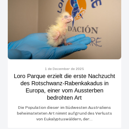
erzielt
die
erste
Nachzucht
des
Rotschwanz-
Rabenkakadus
in
Europa,
einer
1 de December de 2025
Loro Parque erzielt die erste Nachzucht
vom
des Rotschwanz-Rabenkakadus in
Aussterben
Europa, einer vom Aussterben
bedrohten
bedrohten Art
Art
Die Population dieser im Südwesten Australiens
beheimateteten Art nimmt aufgrund des Verlusts
von Eukalyptuswäldern, der…