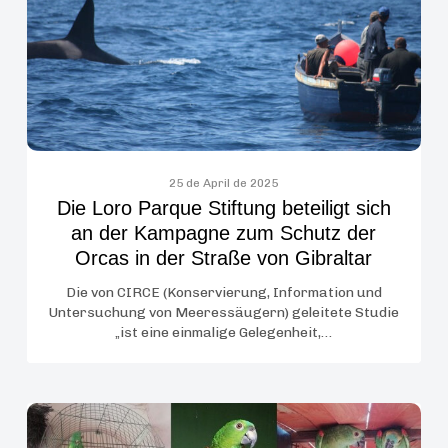
beteiligt
sich
an
der
Kampagne
zum
Schutz
der
25 de April de 2025
Die Loro Parque Stiftung beteiligt sich
Orcas
an der Kampagne zum Schutz der
in
Orcas in der Straße von Gibraltar
der
Straße
Die von CIRCE (Konservierung, Information und
von
Untersuchung von Meeressäugern) geleitete Studie
„ist eine einmalige Gelegenheit,…
Gibraltar
Laut
neuen