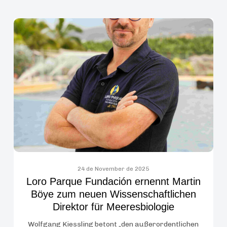
Loro
Parque
Fundación
ernennt
Martin
Böye
zum
neuen
Wissenschaftlichen
Direktor
für
Meeresbiologie
24 de November de 2025
Loro Parque Fundación ernennt Martin
Böye zum neuen Wissenschaftlichen
Direktor für Meeresbiologie
Wolfgang Kiessling betont „den außerordentlichen