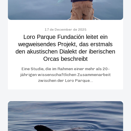
erstmals
den
akustischen
Dialekt
17 de December de 2025
Loro Parque Fundación leitet ein
der
wegweisendes Projekt, das erstmals
iberischen
den akustischen Dialekt der iberischen
Orcas
Orcas beschreibt
beschreibt
Eine Studie, die im Rahmen einer mehr als 20-
jährigen wissenschaftlichen Zusammenarbeit
zwischen der Loro Parque…
Die
Rolle
von
Naturschutzgebieten