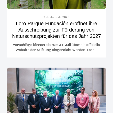
Naturschutzprojekten
für
das
2 de June de 2026
Loro Parque Fundación eröffnet ihre
Jahr
Ausschreibung zur Förderung von
2027
Naturschutzprojekten für das Jahr 2027
Vorschläge können bis zum 31. Juli über die offizielle
Website der Stiftung eingereicht werden. Loro…
Loro
Parque
Fundación
bringt
in
Madrid
führende