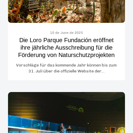
Ausschreibung
für
die
Förderung
von
10 de June de 2025
Die Loro Parque Fundación eröffnet
Naturschutzprojekten
ihre jährliche Ausschreibung für die
Förderung von Naturschutzprojekten
Vorschläge für das kommende Jahr können bis zum
31. Juli über die offizielle Website der…
Loro
Parque
Fundación
glänzt
anlässlich