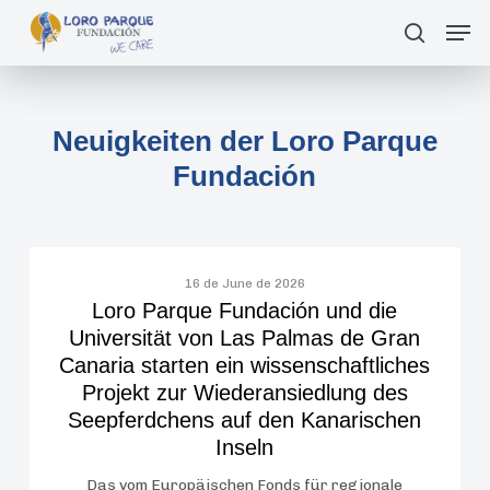
Skip
Men
suche
to
main
content
Neuigkeiten der Loro Parque
Fundación
Loro
16 de June de 2026
Parque
Loro Parque Fundación und die
Fundación
Universität von Las Palmas de Gran
und
Canaria starten ein wissenschaftliches
die
Projekt zur Wiederansiedlung des
Universität
Seepferdchens auf den Kanarischen
von
Inseln
Las
Das vom Europäischen Fonds für regionale
Palmas