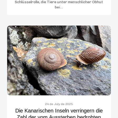
Schlüsselrolle, die Tiere unter menschlicher Obhut
Regulation
bei…
bei
Schwertwalen
vor
Die
Kanarischen
Inseln
verringern
die
Zahl
der
vom
Aussterben
bedrohten
endemischen
Schneckenarten
24 de July de 2025
Die Kanarischen Inseln verringern die
Zahl der vom Aussterben bedrohten