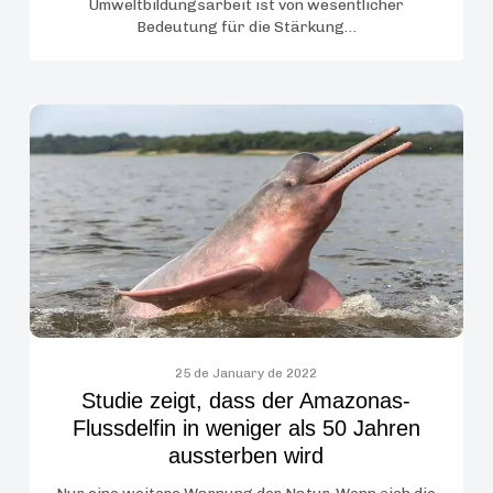
Umweltbildungsarbeit ist von wesentlicher
Erhaltung
Bedeutung für die Stärkung…
der
Artenvielfalt
Studie
zeigt,
dass
der
Amazonas-
Flussdelfin
in
weniger
als
50
25 de January de 2022
Studie zeigt, dass der Amazonas-
Jahren
Flussdelfin in weniger als 50 Jahren
aussterben
aussterben wird
wird