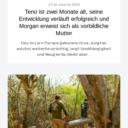
erweist
13 de June de 2025
Teno ist zwei Monate alt, seine
sich
Entwicklung verläuft erfolgreich und
als
Morgan erweist sich als vorbildliche
vorbildliche
Mutter
Mutter
Das im Loro Parque geborene Orca-Jungtier
wächst weiterhin prächtig, zeigt Unabhängigkeit
und Neugierde, bleibt aber…
Die
Loro
Parque
Fundación
eröffnet
ihre
jährliche