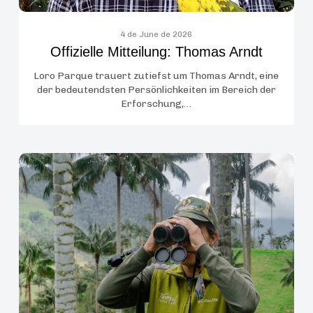
4 de June de 2026
Offizielle Mitteilung: Thomas Arndt
Loro Parque trauert zutiefst um Thomas Arndt, eine
der bedeutendsten Persönlichkeiten im Bereich der
Erforschung,…
Loro
Parque
Fundación
eröffnet
ihre
Ausschreibung
zur
Förderung
von