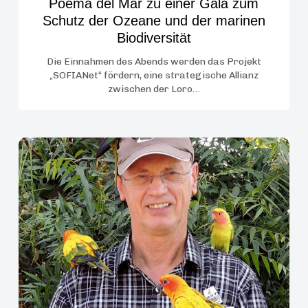
Poema del Mar zu einer Gala zum
Schutz
Schutz der Ozeane und der marinen
der
Biodiversität
Ozeane
und
Die Einnahmen des Abends werden das Projekt
„SOFIANet“ fördern, eine strategische Allianz
der
zwischen der Loro…
marinen
Biodiversität
Offizielle
Mitteilung:
Thomas
Arndt