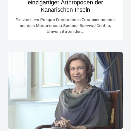
einzigartiger Arthropoden der
Kanarischen Inseln
Ein von Loro Parque Fundación in Zusammenarbeit
mit dem Macaronesia Species Survival Centre,
Universitäten der…
Loro
Parque
und
die
Loro
Parque
Fundación
verleihen
den
Gorilla-