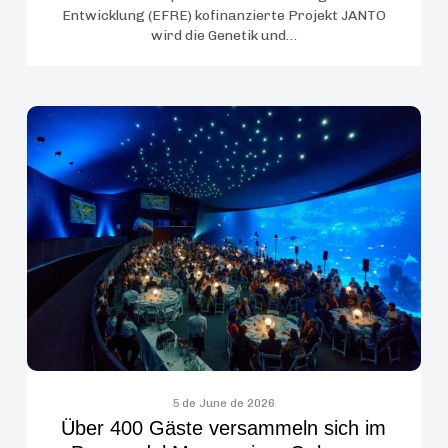
Entwicklung (EFRE) kofinanzierte Projekt JANTO
de
wird die Genetik und…
Gran
Canaria
starten
Über
ein
400
wissenschaftliches
Gäste
Projekt
versammeln
zur
sich
Wiederansiedlung
im
des
Poema
Seepferdchens
del
auf
Mar
den
zu
Kanarischen
einer
Inseln
Gala
5 de June de 2026
Über 400 Gäste versammeln sich im
zum