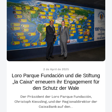
Parque
Fundación
und
die
Stiftung
„la
Caixa“
erneuern
ihr
Engagement
für
2 de April de 2025
Loro Parque Fundación und die Stiftung
den
„la Caixa“ erneuern ihr Engagement für
Schutz
den Schutz der Wale
der
Wale
Der Präsident der Loro Parque Fundación,
Christoph Kiessling, und der Regionaldirektor der
CaixaBank auf den…