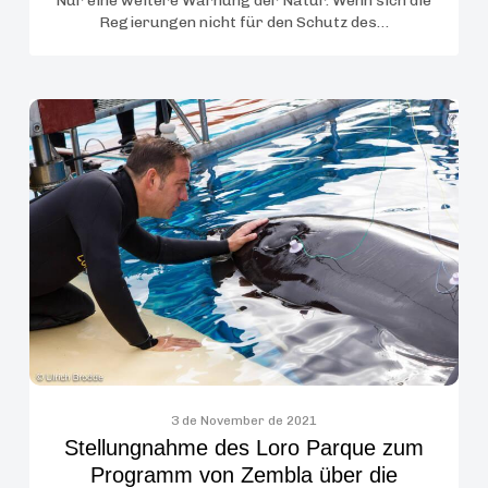
Nur eine weitere Warnung der Natur. Wenn sich die
Regierungen nicht für den Schutz des…
Stellungnahme
des
Loro
Parque
zum
Programm
von
Zembla
über
die
Geschichte
des
3 de November de 2021
Stellungnahme des Loro Parque zum
Orcaweibchens
Programm von Zembla über die
Morgan