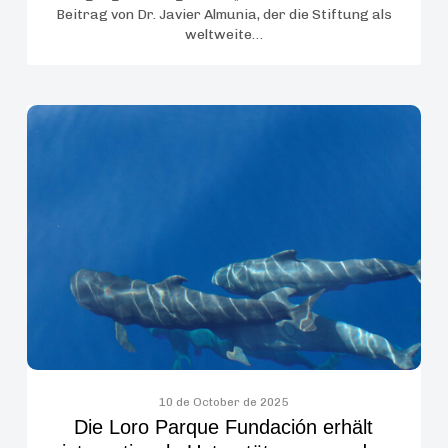
Beitrag von Dr. Javier Almunia, der die Stiftung als
weltweite…
Die
Loro
Parque
Fundación
erhält
internationale
Unterstützung
von
der
IUCN
für
die
10 de October de 2025
Die Loro Parque Fundación erhält
Schaffung