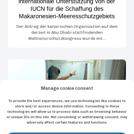
internationale Unterstützung von der
des
IUCN für die Schaffung des
Makaronesien-
Makaronesien-Meeresschutzgebiets
Meeresschutzgebiets
Der Antrag der kanarischen Organisation auf dem
derzeit in Abu Dhabi stattfindenden
Weltnaturschutzkongress wurde mit…
Die
Loro
Parque
Fundación
Manage cookie consent
fördert
To provide the best experiences, we use technologies like cookies to
eine
store and/or access device information. Consenting to these
bahnbrechende
technologies will allow us to process data such as browsing behavior
Entdeckung
or unique IDs on this site. Not consenting or withdrawing consent, may
adversely affect certain features and functions.
zum
Lernverhalten