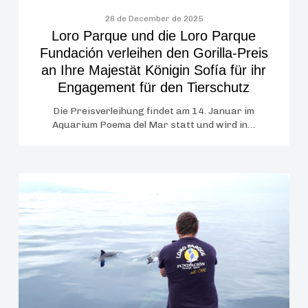
Preis
an
26 de December de 2025
Loro Parque und die Loro Parque
Ihre
Fundación verleihen den Gorilla-Preis
Majestät
an Ihre Majestät Königin Sofía für ihr
Königin
Engagement für den Tierschutz
Sofía
für
Die Preisverleihung findet am 14. Januar im
Aquarium Poema del Mar statt und wird in…
ihr
Engagement
für
den
Loro
Tierschutz
Parque
Fundación
leitet
ein
wegweisendes
Projekt,
das