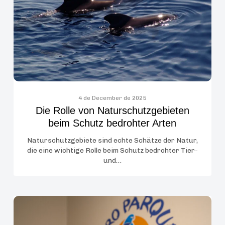
beim
Schutz
bedrohter
Arten
4 de December de 2025
Die Rolle von Naturschutzgebieten
beim Schutz bedrohter Arten
Naturschutzgebiete sind echte Schätze der Natur,
die eine wichtige Rolle beim Schutz bedrohter Tier-
und…
Loro
Parque