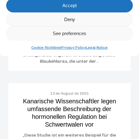
Accept
bei
Papageien
10 de September de 2025
Deny
Die Loro Parque Fundación fördert eine
bahnbrechende Entdeckung zum
See preferences
Lernverhalten bei Papageien
Cookie-Richtlinie
Privacy Policy
Legal Notice
Eine vom Max-Planck-Institut für biologische
Intelligenz durchgeführte Studie zeigt, dass
Blaukehlaras, die unter der…
Kanarische
13 de August de 2025
Wissenschaftler
Kanarische Wissenschaftler legen
legen
umfassende Beschreibung der
umfassende
hormonellen Regulation bei
Beschreibung
Schwertwalen vor
der
hormonellen
„Diese Studie ist ein weiteres Beispiel für die