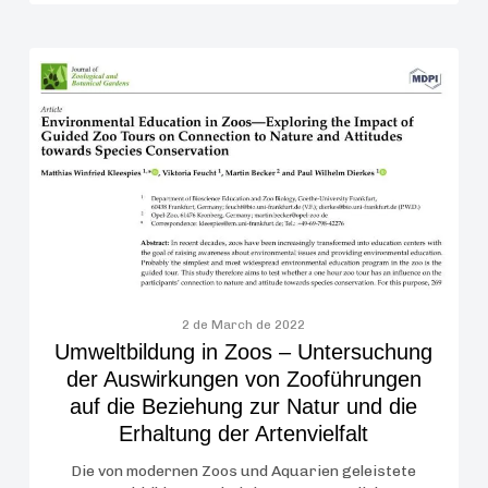
Umweltbildung
in
Zoos
–
Untersuchung
der
Auswirkungen
von
Zooführungen
auf
2 de March de 2022
die
Umweltbildung in Zoos – Untersuchung
Beziehung
der Auswirkungen von Zooführungen
zur
auf die Beziehung zur Natur und die
Natur
Erhaltung der Artenvielfalt
und
Die von modernen Zoos und Aquarien geleistete
die