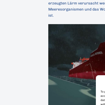
erzeugten Lärm verursacht wer
Meeresorganismen und das Wo
ist.
To 
acc
dat
wit