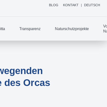
BLOG
KONTAKT
DEUTSCH
Vo
tta
Transparenz
Naturschutzprojekte
Na
ewegenden
e des Orcas