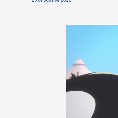
25 de June de 2021
Drücken Sie Enter zum Suchen oder ESC z