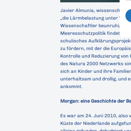
Javier Almunia, wissenschaftli
„die Lärmbelastung unter Wass
Wissenschaftler beunruhigt, ab
Meeresschutzpolitik findet“. In
schulisches Aufklärungsproje
zu fördern, mit der die Europ
Kontrolle und Reduzierung von 
des Natura 2000 Netzwerks sind
sich an Kinder und ihre Familie
unterhaltsam und drollig, und e
ankommt.
Morgan: eine Geschichte der Be
Es war am 24. Juni 2010, also 
Küste der Niederlande aufgefu
alleine gefunden, dehydriert un