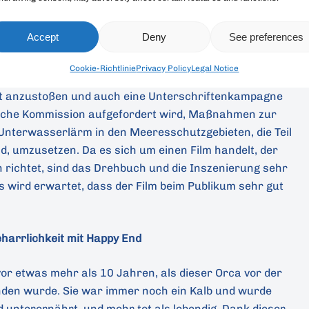
cher Direktor der Loro Parque Fundación, betont, dass
Accept
Deny
See preferences
er ein zunehmendes Problem ist, das die
er leider weltweit immer noch kaum Beachtung in der
Cookie-Richtlinie
Privacy Policy
Legal Notice
 diesem Sinne wird der Kurzfilm dazu dienen, ein
kt anzustoßen und auch eine Unterschriftenkampagne
äische Kommission aufgefordert wird, Maßnahmen zur
Unterwasserlärm in den Meeresschutzgebieten, die Teil
, umzusetzen. Da es sich um einen Film handelt, der
n richtet, sind das Drehbuch und die Inszenierung sehr
s wird erwartet, dass der Film beim Publikum sehr gut
harrlichkeit mit Happy End
vor etwas mehr als 10 Jahren, als dieser Orca vor der
nden wurde. Sie war immer noch ein Kalb und wurde
d unterernährt, und mehr tot als lebendig. Dank dieser