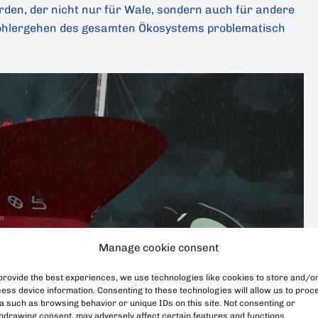
den, der nicht nur für Wale, sondern auch für andere
hlergehen des gesamten Ökosystems problematisch
Manage cookie consent
provide the best experiences, we use technologies like cookies to store and/o
ess device information. Consenting to these technologies will allow us to proc
a such as browsing behavior or unique IDs on this site. Not consenting or
hdrawing consent, may adversely affect certain features and functions.