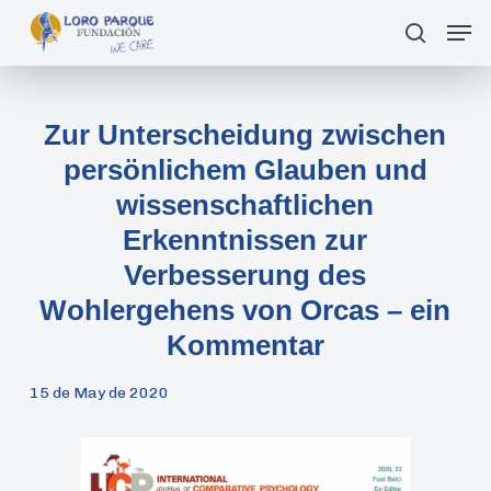
Skip
Men
suche
to
main
content
Zur Unterscheidung zwischen
persönlichem Glauben und
wissenschaftlichen
Erkenntnissen zur
Verbesserung des
Wohlergehens von Orcas – ein
Kommentar
15 de May de 2020