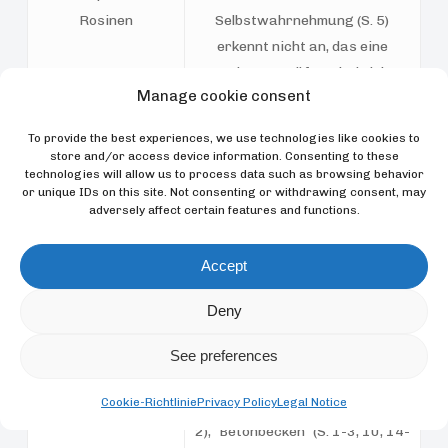
Rosinen
Selbstwahrnehmung (S. 5)
erkennt nicht an, das eine
Kontingenzprüfung bei vielen
Manage cookie consent
Arten vorkommt, die niemals den
Spiegel-Test bestehen
To provide the best experiences, we use technologies like cookies to
(Anderson & Gallup, 2015; Clary
store and/or access device information. Consenting to these
technologies will allow us to process data such as browsing behavior
& Kelly, 2016), und dass 9
or unique IDs on this site. Not consenting or withdrawing consent, may
Fischarten (Putzerfisch
adversely affect certain features and functions.
Labroides dimidiatus) beides
aufweisen,
Accept
Kontingenzprüfungen und das
Bestehen des Spiegel-Tests
Deny
(Kohda et al., 2019).
See preferences
Irreführende
Die Verwendung von Begriffen
Cookie-Richtlinie
Privacy Policy
Legal Notice
Anschaulichkeit
wie “kommerzieller Handel” (S.
2), “Betonbecken” (S. 1-3, 10, 14-