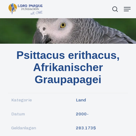
Skip
Men
suche
to
main
content
Psittacus erithacus,
Afrikanischer
Graupapagei
Kategorie
Land
Datum
2000-
Geldanlagen
283.173$