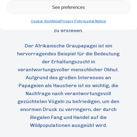
sind unerlässlich, um echte und wirksame
See preferences
Erhaltungspläne zur Rettung der
Cookie-Richtlinie
Privacy Policy
Legal Notice
Wildpopulationen dieses herrlichen Vogels
zu erstellen.
Der Afrikanische Graupapagei ist ein
hervorragendes Beispiel für die Bedeutung
der Erhaltungszucht in
verantwortungsvoller menschlicher Obhut.
Aufgrund des großen Interesses an
Papageien als Haustiere ist es wichtig, die
Nachfrage nach verantwortungsvoll
gezüchteten Vögeln zu befriedigen, um den
enormen Druck zu verringern, der durch
illegalen Fang und Handel auf die
Wildpopulationen ausgeübt wird.