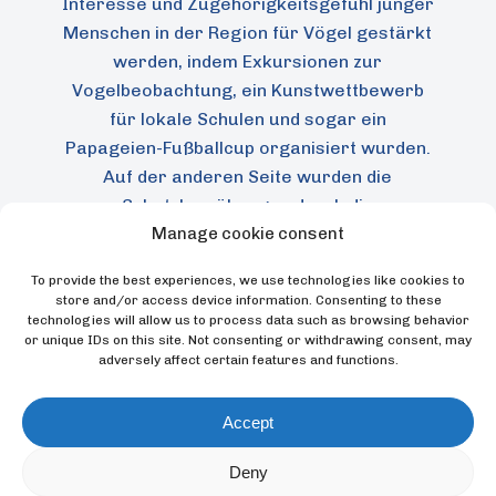
Interesse und Zugehörigkeitsgefühl junger
Menschen in der Region für Vögel gestärkt
werden, indem Exkursionen zur
Vogelbeobachtung, ein Kunstwettbewerb
für lokale Schulen und sogar ein
Papageien-Fußballcup organisiert wurden.
Auf der anderen Seite wurden die
Schutzbemühungen durch die
Verbesserung der Kapazitäten der
Manage cookie consent
örtlichen Forstbediensteten und Freiwilligen
To provide the best experiences, we use technologies like cookies to
für eine wirksame Durchsetzung der
store and/or access device information. Consenting to these
Rechtsvorschriften verbessert.
technologies will allow us to process data such as browsing behavior
or unique IDs on this site. Not consenting or withdrawing consent, may
adversely affect certain features and functions.
Andere von der Loro Parque Fundación
geförderte Projekte haben sich auf die
Accept
Erforschung der Ökologie, Biologie,
Verbreitung und des Populationsstatus des
Deny
Graupapageis konzentriert. Diese Studien