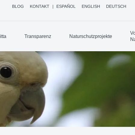
BLOG
KONTAKT
ESPAÑOL
ENGLISH
DEUTSCH
Vo
tta
Transparenz
Naturschutzprojekte
Na