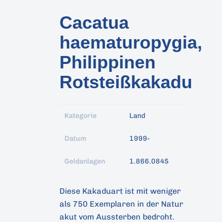
Cacatua
haematuropygia,
Philippinen
Rotsteißkakadu
Kategorie
Land
Datum
1999-
Drücken Sie Enter zum Suchen oder ESC z
Geldanlagen
1.866.084$
Diese Kakaduart ist mit weniger
als 750 Exemplaren in der Natur
akut vom Aussterben bedroht.