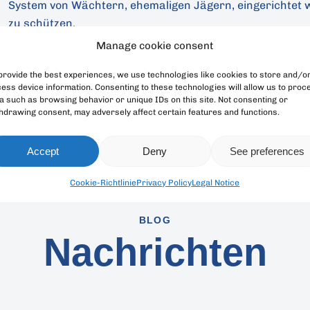
System von Wächtern, ehemaligen Jägern, eingerichtet w
zu schützen.
Manage cookie consent
Diese Zusammenarbeit mit der lokalen Bevölkerung hat 
natürlichen Lebensraums durch Aufforstungsprojekte 
provide the best experiences, we use technologies like cookies to store and/o
ess device information. Consenting to these technologies will allow us to proc
nachhaltige Einkommensalternativen für die lokale Bevöl
a such as browsing behavior or unique IDs on this site. Not consenting or
negativ auf den Naturschutz und den Schutz des Rotste
hdrawing consent, may adversely affect certain features and functions.
Accept
Deny
See preferences
Cookie-Richtlinie
Privacy Policy
Legal Notice
BLOG
Nachrichten