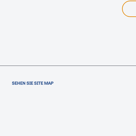
SEHEN SIE SITE MAP
Wie kann ich helfen
Loro Parqu
Spenden
Geschichte
Mitglied
Zielsetzung
Förderer
Projektzahle