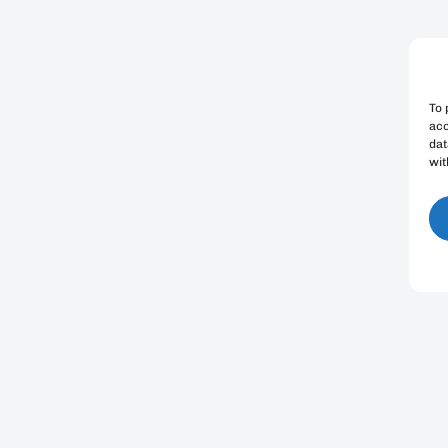
To 
acc
dat
wit