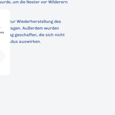
urde, um die Nester vor Wilderern
auch zur Wiederherstellung des
beigetragen. Außerdem wurden
r
ess
kerung geschaffen, die sich nicht
ißkakadus auswirken.