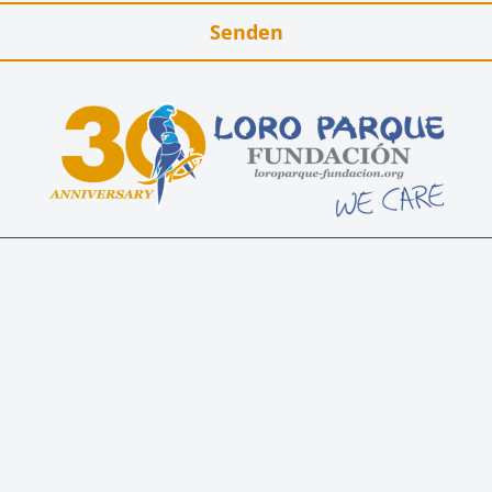
Senden
e Fundación
Projekte
Vorschläge zur Konservierung
en
n