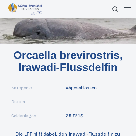
Skip
Men
suche
to
main
content
Orcaella brevirostris,
Irawadi-Flussdelfin
Kategorie
Abgeschlossen
Datum
–
Geldanlagen
25.721$
Die LPF hilft dabei, den Irawadi-Flussdelfin zu