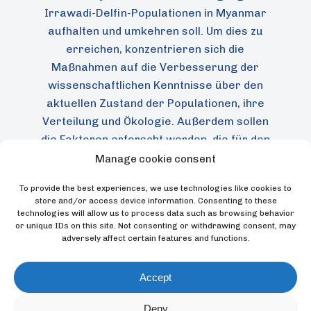
Irrawadi-Delfin-Populationen in Myanmar
aufhalten und umkehren soll. Um dies zu
erreichen, konzentrieren sich die
Maßnahmen auf die Verbesserung der
wissenschaftlichen Kenntnisse über den
aktuellen Zustand der Populationen, ihre
Verteilung und Ökologie. Außerdem sollen
die Faktoren erforscht werden, die für den
Rückgang ihrer Bestände verantwortlich
Manage cookie consent
sind, um die Bedrohungen, denen sie
To provide the best experiences, we use technologies like cookies to
ausgesetzt sind, wirksam bekämpfen zu
store and/or access device information. Consenting to these
können. Und schließlich sollen Maßnahmen
technologies will allow us to process data such as browsing behavior
or unique IDs on this site. Not consenting or withdrawing consent, may
zur Sensibilisierung der lokalen
adversely affect certain features and functions.
Bevölkerung durchgeführt werden, um das
Bewusstsein für den Wert dieses Delfins
Accept
und die Beteiligung der lokalen Bevölkerung
an seinem Schutz zu erhöhen.
Deny