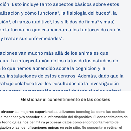
ición. Esto incluye tanto aspectos básicos sobre estos
calización y cómo funciona
, la fisiología del buceo
, la
1
2
ción
, el rango auditivo
, los silbidos de firma
y más)
4
5
6
o la forma en que reaccionan a los factores de estrés
 y tratar sus enfermedades
.
8
igaciones van mucho más allá de los animales que
cas. La interpretación de los datos de los estudios de
lo que hemos aprendido sobre la cognición y la
 las instalaciones de estos centros. Además, dado que la
abajo colaborativo, los resultados de la investigación
a nuestra comprensión general de todo el reino animal.
Gestionar el consentimiento de las cookies
 entornos controlados beneficia a los esfuerzos de
 ofrecer las mejores experiencias, utilizamos tecnologías como las cookies
do la información de referencia necesaria para los
 almacenar y/o acceder a la información del dispositivo. El consentimiento de
ión (por ejemplo, tasas de respiración típicas, tasas
s tecnologías nos permitirá procesar datos como el comportamiento de
ación o las identificaciones únicas en este sitio. No consentir o retirar el
ación, rango y umbrales auditivos, etc.), (b)