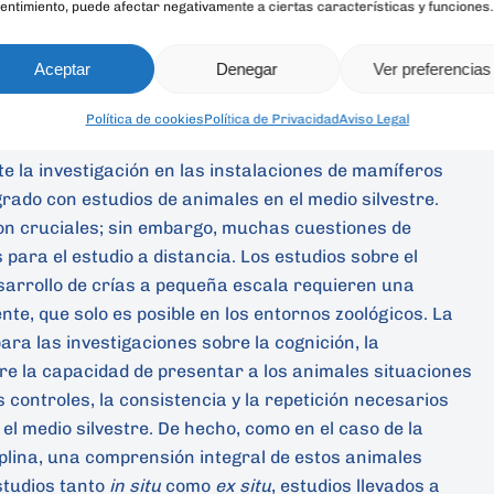
entimiento, puede afectar negativamente a ciertas características y funciones.
siológicas y de comportamiento a los elementos que
 el sonido y los contaminantes
para informar a los
7
Aceptar
Denegar
Ver preferencias
(c) desarrollando y probando técnicas y herramientas
 campo.
9
Política de cookies
Política de Privacidad
Aviso Legal
e la investigación en las instalaciones de mamíferos
ado con estudios de animales en el medio silvestre.
son cruciales; sin embargo, muchas cuestiones de
para el estudio a distancia. Los estudios sobre el
esarrollo de crías a pequeña escala requieren una
te, que solo es posible en los entornos zoológicos. La
ara las investigaciones sobre la cognición, la
iere la capacidad de presentar a los animales situaciones
os controles, la consistencia y la repetición necesarios
el medio silvestre. De hecho, como en el caso de la
iplina, una comprensión integral de estos animales
studios tanto
in situ
como
ex situ
, estudios llevados a