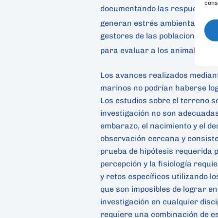
cons
documentando las respuestas fi
generan estrés ambiental, como
gestores de las poblaciones, y 
para evaluar a los animales en
Los avances realizados mediant
marinos no podrían haberse logr
Los estudios sobre el terreno 
investigación no son adecuadas 
embarazo, el nacimiento y el d
observación cercana y consisten
prueba de hipótesis requerida p
percepción y la fisiología requ
y retos específicos utilizando l
que son imposibles de lograr en 
investigación en cualquier disc
requiere una combinación de e