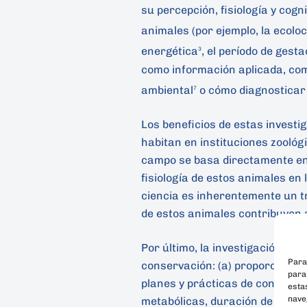
su percepción, fisiología y cogn
animales (por ejemplo, la ecolo
energética
, el período de gesta
3
como información aplicada, com
ambiental
o cómo diagnosticar
7
Los beneficios de estas invest
habitan en instituciones zoológi
campo se basa directamente en 
fisiología de estos animales en
ciencia es inherentemente un tr
de estos animales contribuyen 
Por último, la investigación en
Para
conservación: (a) proporcionan
para
planes y prácticas de conservac
esta
naveg
metabólicas, duración de la gest