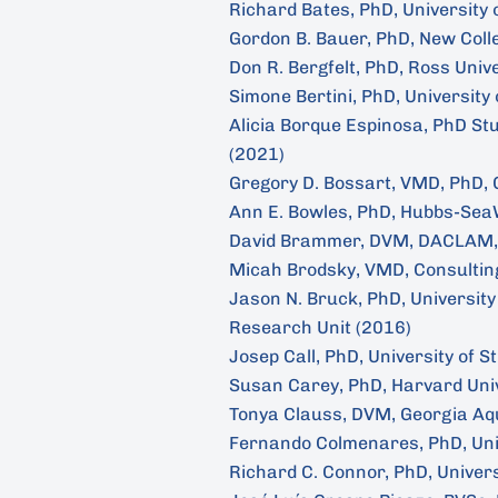
Richard Bates, PhD, University 
Gordon B. Bauer, PhD, New Colle
Don R. Bergfelt, PhD, Ross Univ
Simone Bertini, PhD, University
Alicia Borque Espinosa, PhD St
(2021)
Gregory D. Bossart, VMD, PhD,
Ann E. Bowles, PhD, Hubbs-Sea
David Brammer, DVM, DACLAM, U
Micah Brodsky, VMD, Consultin
Jason N. Bruck, PhD, University
Research Unit (2016)
Josep Call, PhD, University of 
Susan Carey, PhD, Harvard Univ
Tonya Clauss, DVM, Georgia Aq
Fernando Colmenares, PhD, Uni
Richard C. Connor, PhD, Unive