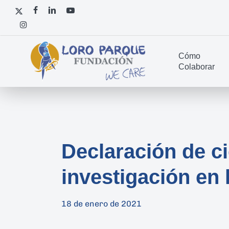
Skip
x-
facebook
linkedin
youtube
to
twitter
instagram
main
content
Cómo
Colaborar
Declaración de ci
investigación en
18 de enero de 2021