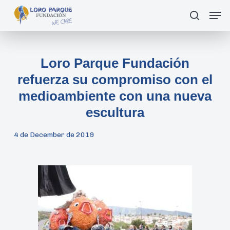
Skip
Men
search
to
main
content
Loro Parque Fundación
refuerza su compromiso con el
medioambiente con una nueva
escultura
4 de December de 2019