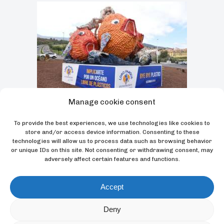
Manage cookie consent
To provide the best experiences, we use technologies like cookies to
Sobre este mismo proyecto
Bye Bye Plastic
, Loro
store and/or access device information. Consenting to these
Parque Fundación y la Universidad de La Laguna
technologies will allow us to process data such as browsing behavior
or unique IDs on this site. Not consenting or withdrawing consent, may
inauguraron, el pasado 28 de noviembre, la
adversely affect certain features and functions.
primera escultura con el mismo objetivo: reforzar
el compromiso de promover la búsqueda de
Accept
soluciones para mantener nuestro planeta más
limpio y concienciar a los ciudadanos sobre el
Deny
problema que enfrentan los océanos y las