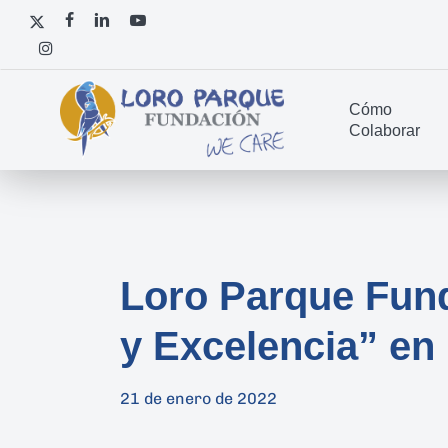
Skip
x-
facebook
linkedin
youtube
to
twitter
instagram
main
content
Cómo
Colaborar
Loro Parque Fund
y Excelencia” en 
21 de enero de 2022