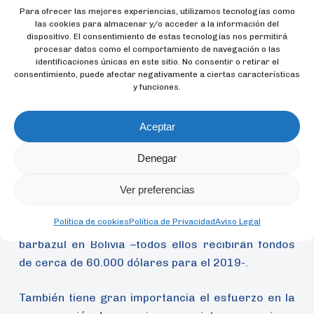
Para ofrecer las mejores experiencias, utilizamos tecnologías como
las cookies para almacenar y/o acceder a la información del
dispositivo. El consentimiento de estas tecnologías nos permitirá
procesar datos como el comportamiento de navegación o las
identificaciones únicas en este sitio. No consentir o retirar el
consentimiento, puede afectar negativamente a ciertas características
y funciones.
Aceptar
Otros proyectos destacados sobre especies y
Denegar
ecosistemas terrestres se dirigen a la protección
de los leones en el Parque Nacional Hwange, en
Ver preferencias
Zimbabue; del guacamayo verde mayor y la
Política de cookies
Política de Privacidad
Aviso Legal
amazona liacina en Ecuador, o del guacamayo
barbazul en Bolivia –todos ellos recibirán fondos
de cerca de 60.000 dólares para el 2019-.
También tiene gran importancia el esfuerzo en la