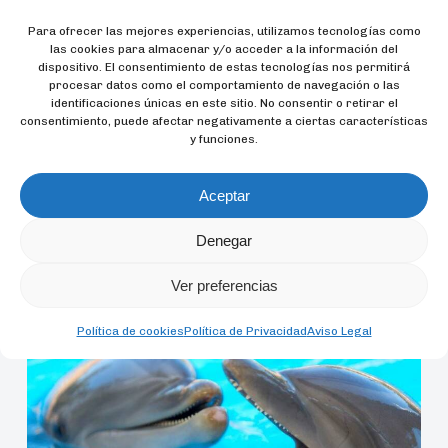
conocer sus fechas de nacimiento, que es clave
Para ofrecer las mejores experiencias, utilizamos tecnologías como
para validar la correlación entre la tasa de
las cookies para almacenar y/o acceder a la información del
metilación y la edad. Así, por ejemplo, las orcas y
dispositivo. El consentimiento de estas tecnologías nos permitirá
procesar datos como el comportamiento de navegación o las
los delfines de Loro Parque han aportado
identificaciones únicas en este sitio. No consentir o retirar el
información muy valiosa que luego pudo aplicarse
consentimiento, puede afectar negativamente a ciertas características
y funciones.
en el estudio de orcas noruegas salvajes, lo que
favorecerá su mejor conocimiento y redundará en
Aceptar
su protección y conservación.
Denegar
Se puede acceder a la publicación completa aquí:
https://go.nature.com/34HDgwl
Ver preferencias
Política de cookies
Política de Privacidad
Aviso Legal