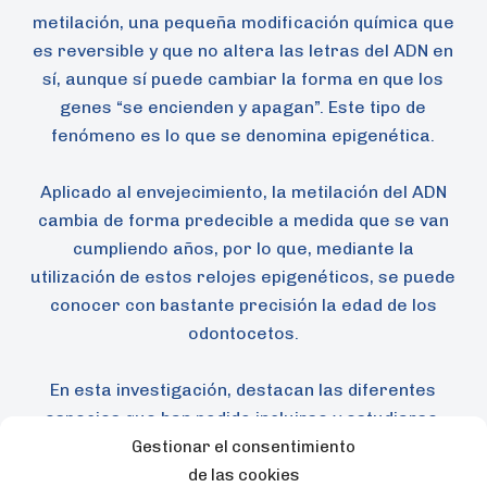
metilación, una pequeña modificación química que
es reversible y que no altera las letras del ADN en
sí, aunque sí puede cambiar la forma en que los
genes “se encienden y apagan”. Este tipo de
fenómeno es lo que se denomina epigenética.
Aplicado al envejecimiento, la metilación del ADN
cambia de forma predecible a medida que se van
cumpliendo años, por lo que, mediante la
utilización de estos relojes epigenéticos, se puede
conocer con bastante precisión la edad de los
odontocetos.
En esta investigación, destacan las diferentes
especies que han podido incluirse y estudiarse,
algo que solo es posible gracias al mantenimiento
Gestionar el consentimiento
de animales bajo cuidado humano porque permite
de las cookies