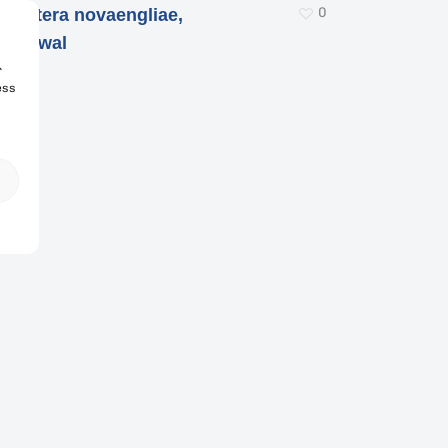
0
gaptera novaengliae,
ckelwal
r
ess