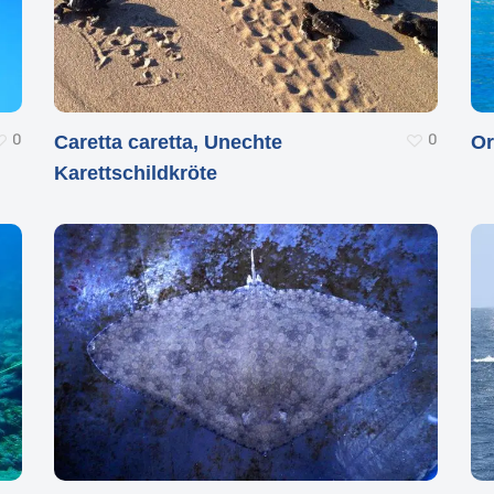
0
0
Caretta caretta, Unechte
Or
Karettschildkröte