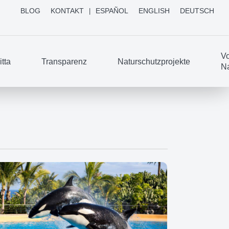
BLOG
KONTAKT
ESPAÑOL
ENGLISH
DEUTSCH
Vo
tta
Transparenz
Naturschutzprojekte
Na