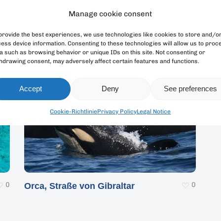
0
0
Gymnura altavela,
Me
Manage cookie consent
Schmetterlingsrochen
Bu
provide the best experiences, we use technologies like cookies to store and/o
ess device information. Consenting to these technologies will allow us to proc
a such as browsing behavior or unique IDs on this site. Not consenting or
hdrawing consent, may adversely affect certain features and functions.
Accept
Deny
See preferences
Cookie-Richtlinie
Privacy Policy
Legal Notice
0
0
Orca, Straße von Gibraltar