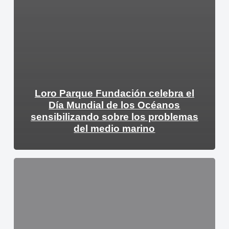
Loro Parque Fundación celebra el
Día Mundial de los Océanos
sensibilizando sobre los problemas
del medio marino
Loro
Parque
Fundación:
único
centro