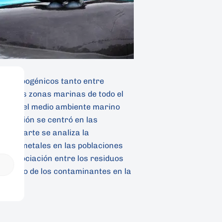
 antropogénicos tanto entre
ferentes zonas marinas de todo el
salud del medio ambiente marino
stigación se centró en las
unda parte se analiza la
tes y metales en las poblaciones
ble asociación entre los residuos
l impacto de los contaminantes en la