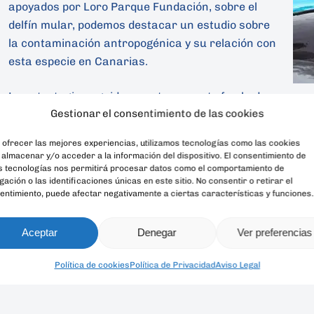
apoyados por Loro Parque Fundación, sobre el
delfín mular, podemos destacar un estudio sobre
la contaminación antropogénica y su relación con
esta especie en Canarias.
La estrategia seguida en este proyecto fue la de
Gestionar el consentimiento de las cookies
realizar comparaciones de los niveles de contaminantes
delfines y otras especies de cetáceos, como entre las di
 ofrecer las mejores experiencias, utilizamos tecnologías como las cookies
mundo, a fin de determinar indirectamente el estado de 
 almacenar y/o acceder a la información del dispositivo. El consentimiento de
que rodea las Islas Canarias. La primera parte de la inve
s tecnologías nos permitirá procesar datos como el comportamiento de
ación o las identificaciones únicas en este sitio. No consentir o retirar el
poblaciones de delfines costeros y oceánicos, y en la seg
entimiento, puede afectar negativamente a ciertas características y funciones.
concentración de los contaminantes orgánicos persisten
de calderones residentes. Este estudio contempla la posi
Aceptar
Denegar
Ver preferencias
tóxicos y los datos de la patología, y permitirá evaluar e
salud de las poblaciones de delfines mulares.
Política de cookies
Política de Privacidad
Aviso Legal