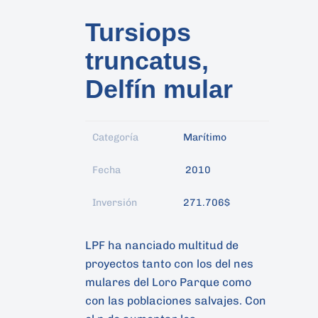
Tursiops
truncatus,
Delfín mular
Categoría
Marítimo
Fecha
2010
Inversión
271.706$
Presiona enter para buscar o ESC para ce
LPF ha nanciado multitud de
proyectos tanto con los del nes
mulares del Loro Parque como
con las poblaciones salvajes. Con