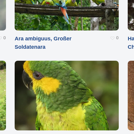
um Schließen
0
0
Ara ambiguus, Großer
Ha
Soldatenara
C