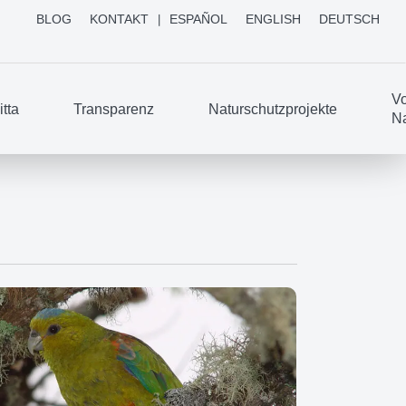
BLOG
KONTAKT
ESPAÑOL
ENGLISH
DEUTSCH
Vo
tta
Transparenz
Naturschutzprojekte
Na