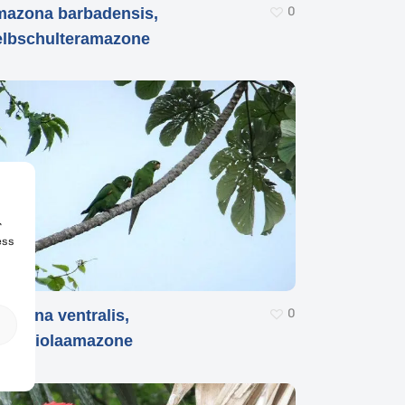
0
azona barbadensis,
lbschulteramazone
r
ess
0
azona ventralis,
spaniolaamazone