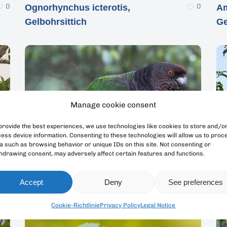
0
0
Ognorhynchus icterotis,
Am
Gelbohrsittich
Ge
Manage cookie consent
provide the best experiences, we use technologies like cookies to store and/o
ess device information. Consenting to these technologies will allow us to proc
a such as browsing behavior or unique IDs on this site. Not consenting or
hdrawing consent, may adversely affect certain features and functions.
0
0
Amazona imperialis,
Am
Accept
Deny
See preferences
Kaiseramazone
Hi
Cookie-Richtlinie
Privacy Policy
Legal Notice