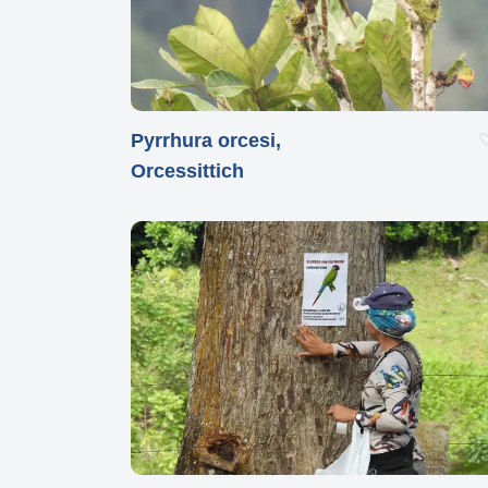
Drücken Sie Enter zum Suchen oder ESC z
Pyrrhura orcesi,
Orcessittich