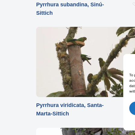
Pyrrhura subandina, Sinú-
Sittich
To 
acc
dat
wit
Pyrrhura viridicata, Santa-
Marta-Sittich