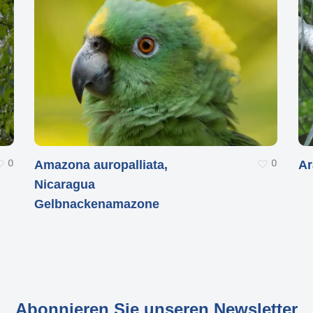
0
0
Amazona auropalliata,
Ar
Nicaragua
Gelbnackenamazone
Abonnieren Sie unseren Newsletter