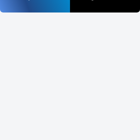
Ara militaris, Kleiner Soldatenara
0
Primolius couloni, Blaukopfara
0