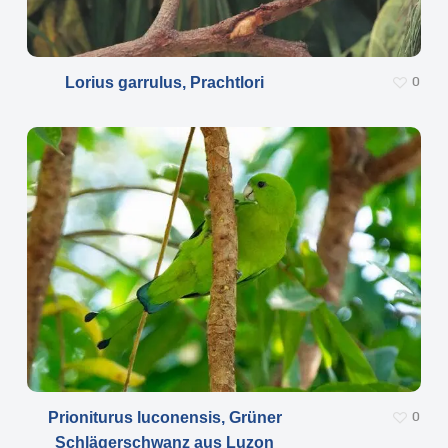
Lorius garrulus, Prachtlori
0
Prioniturus luconensis, Grüner
0
Schlägerschwanz aus Luzon