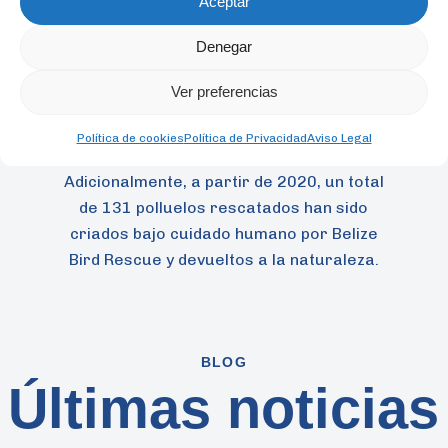
Aceptar
humano en el PCNP junto con las
Denegar
reintroducciones exitosas en años
anteriores, el aumento de la población a
Ver preferencias
través de programas ex situ parece ser
una opción viable en los esfuerzos
Política de cookies
Política de Privacidad
Aviso Legal
generales de conservación de
A. oratrix
.
Adicionalmente, a partir de 2020, un total
de 131 polluelos rescatados han sido
criados bajo cuidado humano por Belize
Bird Rescue y devueltos a la naturaleza.
BLOG
Últimas noticias