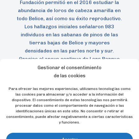
Fundación permitió en el 2016 estudiar la
abundancia de loros de cabeza amarilla en
todo Belice, así como su éxito reproductivo.
Los hallazgos iniciales señalaron 983
individuos en las sabanas de pinos de las
tierras bajas de Belice y mayores
densidades en las partes norte y sur.
Gracias al apoyo continuo de Loro Parque
Fundación fue posible continuar el
Gestionar el consentimiento
monitoreo en 2017, 2018 y 2019, en este
de las cookies
último año 24 individuos que fueron
Para ofrecer las mejores experiencias, utilizamos tecnologías como
extraídos en 2018 y criados en cautiverio
las cookies para almacenar y/o acceder a la información del
en el Belize Bird Rescue (BBR) fueron
dispositivo. El consentimiento de estas tecnologías nos permitirá
procesar datos como el comportamiento de navegación o las
reintroducidos en el Parque Nacional
identificaciones únicas en este sitio. No consentir o retirar el
Payne’s Creek (PCNP).
consentimiento, puede afectar negativamente a ciertas características
y funciones.
Dada la reintroducción exitosa en el 2019
de las 24 psitácidas criadas bajo cuidado