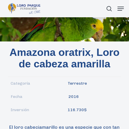
Skip
Men
Buscar
to
main
content
Amazona oratrix, Loro
de cabeza amarilla
Categoría
Terrestre
Fecha
2016
Inversión
116.730$
El loro cabeciamarillo es una especie que con tan