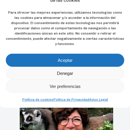
de las cookies
Esta pasión le hace estar muy implicado en la
conservación, especialmente en la de los océanos,
Para ofrecer las mejores experiencias, utilizamos tecnologías como
las cookies para almacenar y/o acceder a la información del
lagos y ríos del mundo, concienciando sobre la
dispositivo. El consentimiento de estas tecnologías nos permitirá
necesidad de mantener limpio el mayor pulmón del
procesar datos como el comportamiento de navegación o las
mundo, para que todos los seres vivos puedan
identificaciones únicas en este sitio. No consentir o retirar el
consentimiento, puede afectar negativamente a ciertas características
seguir viviendo y respirando.
y funciones.
Aceptar
Volver
Denegar
Ver preferencias
Política de cookies
Política de Privacidad
Aviso Legal